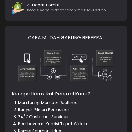
4. Dapat Komisi
Komisi yang didapat akan masuk ke saldo
CARA MUDAH GABUNG REFERRAL
Kenapa Harus Ikut Referral Kami ?
Monitoring Member Realtime
Banyak Pilihan Permainan
24/7 Customer Services
Pembayaran Komisi Tepat Waktu
Komisi Seumur Hidup