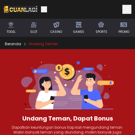
TOGEL
SLOT
CASINO
GAMES
SPORTS
PROMO
Beranda
Undang Teman
Undang Teman, Dapat Bonus
Dapatkan keuntungan bonus tiap kali mengundang teman.
Makin banyak teman yang diundang, makin banyak juga