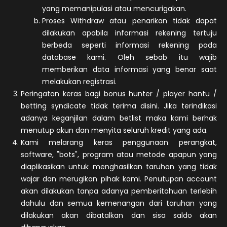
yang memanipulasi atau mencurigakan.
Proses Withdraw atau penarikan tidak dapat
dilakukan apabila informasi rekening tertuju
berbeda seperti informasi rekening pada
database kami. Oleh sebab itu wajib
memberikan data informasi yang benar saat
melakukan registrasi.
Peringatan keras bagi bonus hunter / player hantu /
betting syndicate tidak terima disini. Jika terindikasi
adanya keganjilan dalam betlist maka kami berhak
menutup akun dan menyita seluruh kredit yang ada.
Kami melarang keras penggunaan perangkat,
software, "bots", program atau metode apapun yang
diaplikasikan untuk menghasilkan taruhan yang tidak
wajar dan merugikan pihak kami. Penutupan account
akan dilakukan tanpa adanya pemberitahuan terlebih
dahulu dan semua kemenangan dari taruhan yang
dilakukan akan dibatalkan dan sisa saldo akan