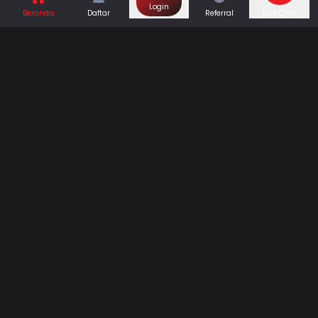
Casino
Games
Login
Beranda
Daftar
Referral
Live Chat
Sports
Promo
Bantuan & Panduan
Tentang Kami
Syarat dan Ketentuan
Kebijakan Privasi
Pusat Bantuan
Hubungi Kami
F.A.Q
Referral
Blog
Download APP
Hubungi Kami