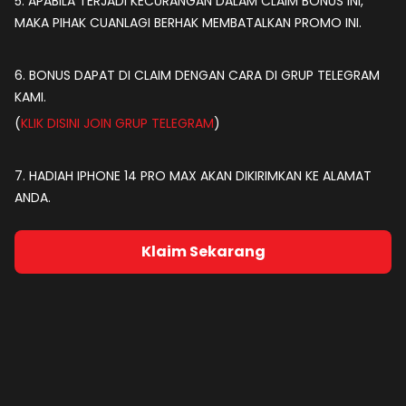
5. APABILA TERJADI KECURANGAN DALAM CLAIM BONUS INI,
MAKA PIHAK CUANLAGI BERHAK MEMBATALKAN PROMO INI.
6. BONUS DAPAT DI CLAIM DENGAN CARA DI GRUP TELEGRAM
KAMI.
(
KLIK DISINI JOIN GRUP TELEGRAM
)
7. HADIAH IPHONE 14 PRO MAX AKAN DIKIRIMKAN KE ALAMAT
ANDA.
Klaim Sekarang