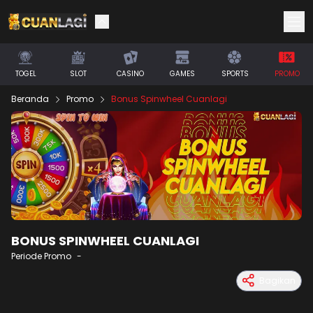
TOGEL
SLOT
CASINO
GAMES
SPORTS
PROMO
Beranda
Promo
Bonus Spinwheel Cuanlagi
BONUS SPINWHEEL CUANLAGI
Periode Promo
-
Bagikan