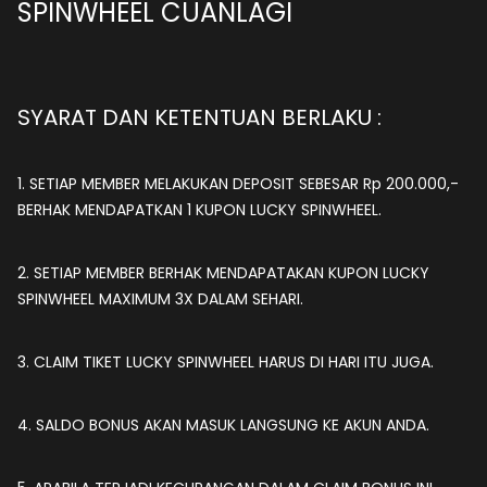
SPINWHEEL CUANLAGI
SYARAT DAN KETENTUAN BERLAKU :
1. SETIAP MEMBER MELAKUKAN DEPOSIT SEBESAR Rp 200.000,-
BERHAK MENDAPATKAN 1 KUPON LUCKY SPINWHEEL.
2. SETIAP MEMBER BERHAK MENDAPATAKAN KUPON LUCKY
SPINWHEEL MAXIMUM 3X DALAM SEHARI.
3. CLAIM TIKET LUCKY SPINWHEEL HARUS DI HARI ITU JUGA.
4. SALDO BONUS AKAN MASUK LANGSUNG KE AKUN ANDA.