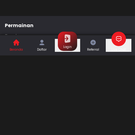
Permainan
Togel
Slot
Casino
Games
Login
Beranda
Daftar
Referral
Live Chat
Sports
Promo
Bantuan & Panduan
Tentang Kami
Syarat dan Ketentuan
Kebijakan Privasi
Pusat Bantuan
Hubungi Kami
F.A.Q
Referral
Blog
Download APP